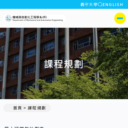
全站搜索
義守大學
ENGLISH
:::
義守大學機械與自動化工程學
側選單
課程規劃
首頁
課程規劃