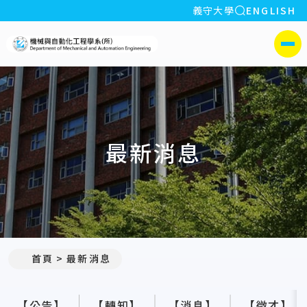
全站搜索
義守大學
ENGLISH
:::
義守大學機械與自動化工程學
側選單
最新消息
:::
首頁
最新消息
【公告】
【轉知】
【消息】
【徵才】